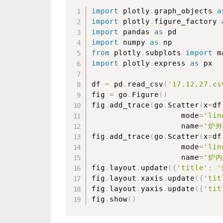
import
 plotly
.
graph_objects 
a
import
 plotly
.
figure_factory 
import
 pandas 
as
import
 numpy 
as
from
 plotly
.
subplots 
import
import
 plotly
.
express 
as
 px

df 
=
 pd
.
read_csv
(
'17.12.27.cs
fig 
=
 go
.
Figure
(
)
fig
.
add_trace
(
go
.
Scatter
(
x
=
df
                    mode
=
'lin
                    name
=
'炉外
fig
.
add_trace
(
go
.
Scatter
(
x
=
df
                    mode
=
'lin
                    name
=
'炉内
fig
.
layout
.
update
(
{
'title'
:
'
fig
.
layout
.
xaxis
.
update
(
{
'tit
fig
.
layout
.
yaxis
.
update
(
{
'tit
fig
.
show
(
)