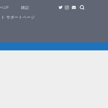
ベUP
雑記
ト サポートページ