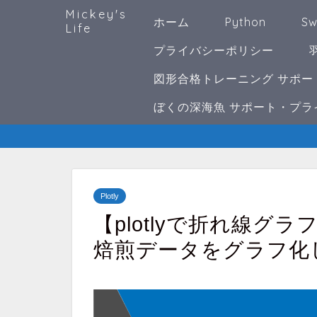
Mickey's
ホーム
Python
Sw
Life
プライバシーポリシー
図形合格トレーニング サポー
ぼくの深海魚 サポート・プラ
Plotly
【plotlyで折れ線グ
焙煎データをグラフ化