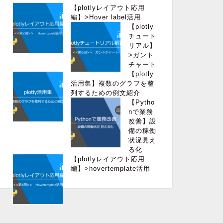
【plotlyレイアウト応用
編】>Hover label活用
【plotly
チュート
リアル】
>ガント
チャート
【plotly
活用集】複数のグラフを整
列するための例文紹介
【Pytho
nで業務
改善】設
備の稼働
状況見え
る化
【plotlyレイアウト応用
編】>hovertemplate活用