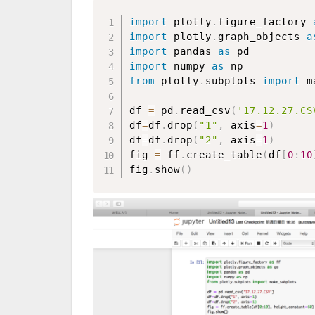
import
 plotly
.
figure_factory 
import
 plotly
.
graph_objects 
a
import
 pandas 
as
import
 numpy 
as
from
 plotly
.
subplots 
import
 m
df 
=
 pd
.
read_csv
(
'17.12.27.CS
df
=
df
.
drop
(
"1"
,
 axis
=
1
)
df
=
df
.
drop
(
"2"
,
 axis
=
1
)
fig 
=
 ff
.
create_table
(
df
[
0
:
10
fig
.
show
(
)