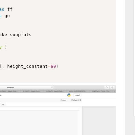
as
s
ake_subplots

V'
)
]
,
 height_constant
=
60
)