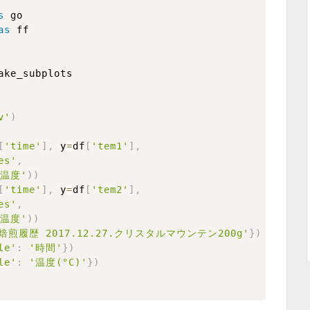
s
as
v'
)
[
'time'
]
,
 y
=
df
[
'tem1'
]
,
es'
,
温度'
)
)
[
'time'
]
,
 y
=
df
[
'tem2'
]
,
es'
,
温度'
)
)
焙煎履歴 2017.12.27.クリスタルマウンテン200g'
}
)
le'
:
'時間'
}
)
le'
:
'温度(°C)'
}
)