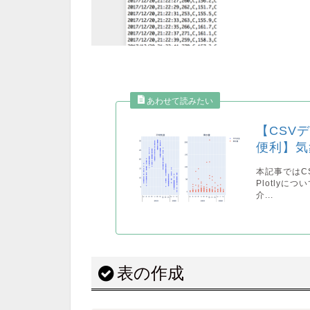
【CSVデ
便利】気
本記事ではC
Plotly
介...
表の作成