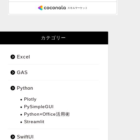
カテゴリー
Excel
GAS
Python
Plotly
PySimpleGUI
Python×Office活用術
Streamlit
SwiftUI