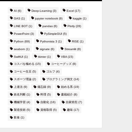
AI
(6)
Deep-Learning
(3)
Excel
(17)
GAS
(1)
jupyter notebook
(9)
kaggle
(1)
LINE BOT
(1)
pandas
(6)
Plotly
(28)
PowerPoint
(3)
PySimpleGUI
(5)
Python
(69)
Pythonista 3
(1)
RISE
(1)
seaborn
(1)
signate
(6)
Streamlit
(8)
SwiftUI
(1)
tkinter
(1)
VBA
(15)
コスパを極める
(15)
コーヒーグッズ
(8)
コーヒー生豆
(5)
ゴルフ
(4)
スポーツ理論
(2)
プログラミング例文
(14)
上達法
(9)
備忘録
(9)
始める系
(19)
姓名判断
(1)
料理
(5)
書籍紹介
(8)
機械学習
(4)
自動化
(16)
自家焙煎
(7)
製造技術
(5)
資格取得
(5)
趣味
(17)
飲食
(1)