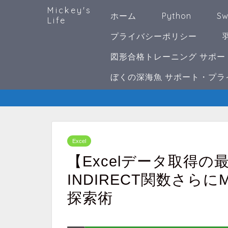
Mickey's
ホーム
Python
Sw
Life
プライバシーポリシー
図形合格トレーニング サポー
ぼくの深海魚 サポート・プラ
Excel
【Excelデータ取得の
INDIRECT関数さら
探索術