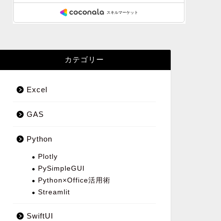
カテゴリー
Excel
GAS
Python
Plotly
PySimpleGUI
Python×Office活用術
Streamlit
SwiftUI