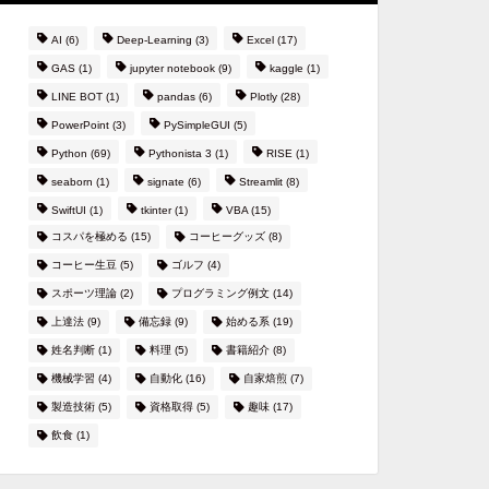
AI
(6)
Deep-Learning
(3)
Excel
(17)
GAS
(1)
jupyter notebook
(9)
kaggle
(1)
LINE BOT
(1)
pandas
(6)
Plotly
(28)
PowerPoint
(3)
PySimpleGUI
(5)
Python
(69)
Pythonista 3
(1)
RISE
(1)
seaborn
(1)
signate
(6)
Streamlit
(8)
SwiftUI
(1)
tkinter
(1)
VBA
(15)
コスパを極める
(15)
コーヒーグッズ
(8)
コーヒー生豆
(5)
ゴルフ
(4)
スポーツ理論
(2)
プログラミング例文
(14)
上達法
(9)
備忘録
(9)
始める系
(19)
姓名判断
(1)
料理
(5)
書籍紹介
(8)
機械学習
(4)
自動化
(16)
自家焙煎
(7)
製造技術
(5)
資格取得
(5)
趣味
(17)
飲食
(1)