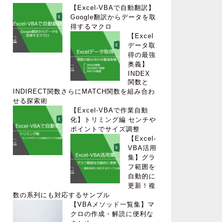
【Excel-VBAで自動翻訳】
Google翻訳からデータを取
得するマクロ
【Excel
データ取
得の最強
奥義】
INDEX
関数と
INDIRECT関数さらにMATCH関数を組み合わ
せる探索術
【Excel-VBAで作業自動
化】トリミング編 センチや
ポイントでサイズ調整
【Excel-
VBA活用
集】グラ
フ範囲を
自動的に
更新！複
数の系列にも対応するサンプル
【VBAメソッド一覧集】マ
クロの作成・解読に便利な