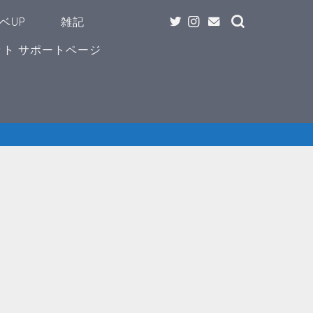
ベUP
雑記
ト サポートページ