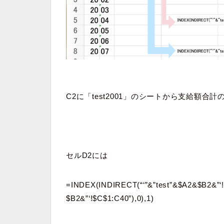
C2に「test2001」のシートから支給額合計
セルD2には
=INDEX(INDIRECT(“‘”&”test”&$A2&$B2&”‘
$B2&”‘!$C$1:C40”),0),1)