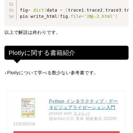
fig
=
dict
(
data 
=
[
trace1
,
trace2
,
trace3
,
tra
pio
.
write_html
(
fig
,
file
=
'2軸-2.html'
)
以上で解説は終わりです。
Plotlyに関する書籍紹介
↓Plotlyについて学べる数少ない参考書です。
Python インタラクティブ・デー
タビジュアライゼーション入門
posted with
ヨメレバ
@driller/小川 英幸 朝倉書店 2020年
12月08日頃