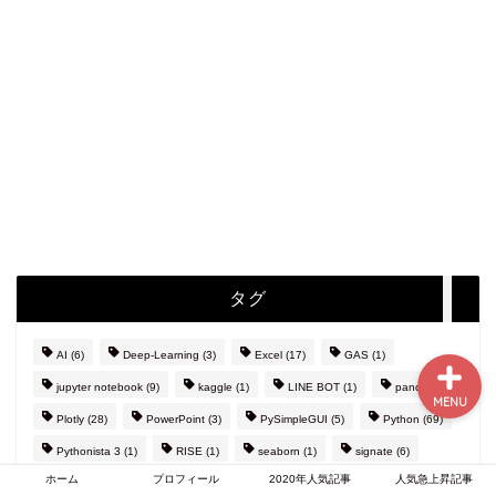
ホーム
プロフィール
2020年人気記事
人気急上昇記事
タグ
AI
(6)
Deep-Learning
(3)
Excel
(17)
GAS
(1)
jupyter notebook
(9)
kaggle
(1)
LINE BOT
(1)
pandas
(6)
MENU
Plotly
(28)
PowerPoint
(3)
PySimpleGUI
(5)
Python
(69)
Pythonista 3
(1)
RISE
(1)
seaborn
(1)
signate
(6)
ホーム
プロフィール
2020年人気記事
人気急上昇記事
Streamlit
(8)
SwiftUI
(1)
tkinter
(1)
VBA
(15)