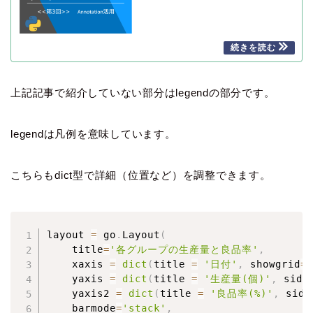
上記記事で紹介していない部分はlegendの部分です。
legendは凡例を意味しています。
こちらもdict型で詳細（位置など）を調整できます。
layout 
=
 go
.
Layout
(
    title
=
'各グループの生産量と良品率'
,
    xaxis 
=
dict
(
title 
=
'日付'
,
 showgrid
=
F
    yaxis 
=
dict
(
title 
=
'生産量(個)'
,
 side
    yaxis2 
=
dict
(
title 
=
'良品率(%)'
,
 side
    barmode
=
'stack'
,