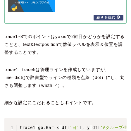
trace1~3でのポイントはyaxisで2軸目かどうかを設定する
ことと、text&textpositionで数値ラベルを表示＆位置を調
整することです。
trace4、trace5は管理ラインを作成していますが、
line=dict()で辞書型でラインの種類を点線（dot）にし、太
さも調整します（width=4）。
細かな設定にこだわることもポイントです。
trace1
=
go
.
Bar
(
x
=
df
[
'日'
]
,
 y
=
df
[
'Aグループ生