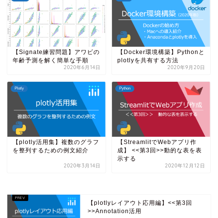
【Signate練習問題】アワビの
【Docker環境構築】Pythonと
年齢予測を解く簡単な手順
plotlyを共有する方法
2020年6月14日
2020年9月20日
Plotly
Python
【plotly活用集】複数のグラフ
【StreamlitでWebアプリ作
を整列するための例文紹介
成】 <<第3回>>動的な表を表
示する
2020年3月14日
2020年12月12日
【plotlyレイアウト応用編】<<第3回
>>Annotation活用