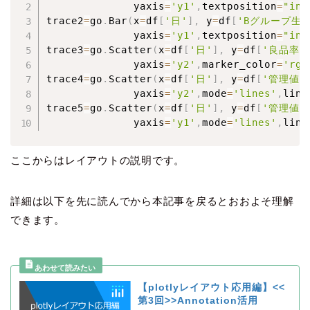
              yaxis
=
'y1'
,
textposition
=
"ins
trace2
=
go
.
Bar
(
x
=
df
[
'日'
]
,
 y
=
df
[
'Bグループ生
              yaxis
=
'y1'
,
textposition
=
"ins
trace3
=
go
.
Scatter
(
x
=
df
[
'日'
]
,
 y
=
df
[
'良品率'
              yaxis
=
'y2'
,
marker_color
=
'rgb
trace4
=
go
.
Scatter
(
x
=
df
[
'日'
]
,
 y
=
df
[
'管理値1
              yaxis
=
'y2'
,
mode
=
'lines'
,
line
trace5
=
go
.
Scatter
(
x
=
df
[
'日'
]
,
 y
=
df
[
'管理値2
              yaxis
=
'y1'
,
mode
=
'lines'
,
line
ここからはレイアウトの説明です。
詳細は以下を先に読んでから本記事を戻るとおおよそ理解
できます。
【plotlyレイアウト応用編】<<
第3回>>Annotation活用