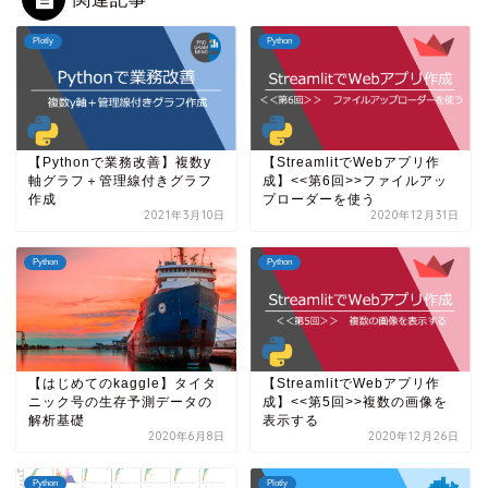
Plotly
Python
【Pythonで業務改善】複数y
【StreamlitでWebアプリ作
軸グラフ＋管理線付きグラフ
成】<<第6回>>ファイルアッ
作成
プローダーを使う
2021年3月10日
2020年12月31日
Python
Python
【はじめてのkaggle】タイタ
【StreamlitでWebアプリ作
ニック号の生存予測データの
成】<<第5回>>複数の画像を
解析基礎
表示する
2020年6月8日
2020年12月26日
Python
Plotly