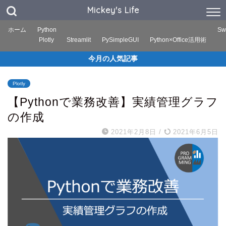
Mickey's Life
ホーム
Python
Swi
Plotly
Streamlit
PySimpleGUI
Python×Office活用術
今月の人気記事
Plotly
【Pythonで業務改善】実績管理グラフ
の作成
2021年2月8日
/
2021年6月5日