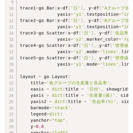
trace1
=
go
.
Bar
(
x
=
df
[
'日'
]
,
 y
=
df
[
'Aグループ生
              yaxis
=
'y1'
,
textposition
=
"ins
trace2
=
go
.
Bar
(
x
=
df
[
'日'
]
,
 y
=
df
[
'Bグループ生
              yaxis
=
'y1'
,
textposition
=
"ins
trace3
=
go
.
Scatter
(
x
=
df
[
'日'
]
,
 y
=
df
[
'良品率'
              yaxis
=
'y2'
,
marker_color
=
'rgb
trace4
=
go
.
Scatter
(
x
=
df
[
'日'
]
,
 y
=
df
[
'管理値1
              yaxis
=
'y2'
,
mode
=
'lines'
,
line
trace5
=
go
.
Scatter
(
x
=
df
[
'日'
]
,
 y
=
df
[
'管理値2
              yaxis
=
'y1'
,
mode
=
'lines'
,
line
layout 
=
 go
.
Layout
(
    title
=
'各グループの生産量と良品率'
,
    xaxis 
=
dict
(
title 
=
'日付'
,
 showgrid
=
F
    yaxis 
=
dict
(
title 
=
'生産量(個)'
,
 side
    yaxis2 
=
dict
(
title 
=
'良品率(%)'
,
 side
    barmode
=
'stack'
,
    legend
=
dict
(
    yanchor
=
"top"
,
    y
=
0.8
,
    xanchor
=
"left"
,