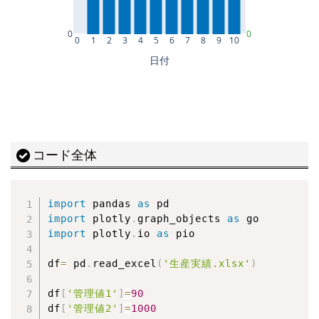
コード全体
import
 pandas 
as
import
 plotly
.
graph_objects 
as
import
 plotly
.
io 
as
 pio

df
=
 pd
.
read_excel
(
'生産実績.xlsx'
)
df
[
'管理値1'
]
=
90
df
[
'管理値2'
]
=
1000