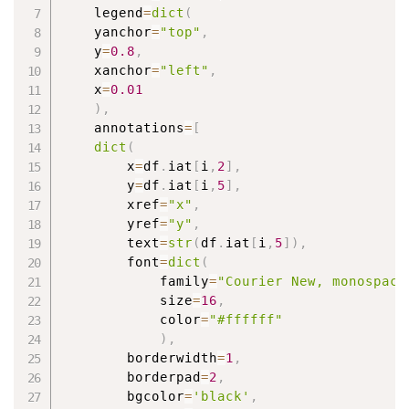
    legend
=
dict
(
    yanchor
=
"top"
,
    y
=
0.8
,
    xanchor
=
"left"
,
    x
=
0.01
)
,
    annotations
=
[
dict
(
        x
=
df
.
iat
[
i
,
2
]
,
        y
=
df
.
iat
[
i
,
5
]
,
        xref
=
"x"
,
        yref
=
"y"
,
        text
=
str
(
df
.
iat
[
i
,
5
]
)
,
        font
=
dict
(
            family
=
"Courier New, monospace
            size
=
16
,
            color
=
"#ffffff"
)
,
        borderwidth
=
1
,
        borderpad
=
2
,
        bgcolor
=
'black'
,