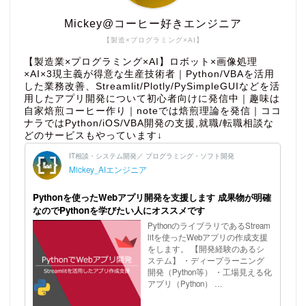
Mickey@コーヒー好きエンジニア
【製造×プログラミング×AI】
【製造業×プログラミング×AI】ロボット×画像処理
×AI×3現主義が得意な生産技術者｜Python/VBAを活用
した業務改善、Streamlit/Plotly/PySimpleGUIなどを活
用したアプリ開発について初心者向けに発信中｜趣味は
自家焙煎コーヒー作り｜noteでは焙煎理論を発信｜ココ
ナラではPython/iOS/VBA開発の支援,就職/転職相談な
どのサービスもやっています↓