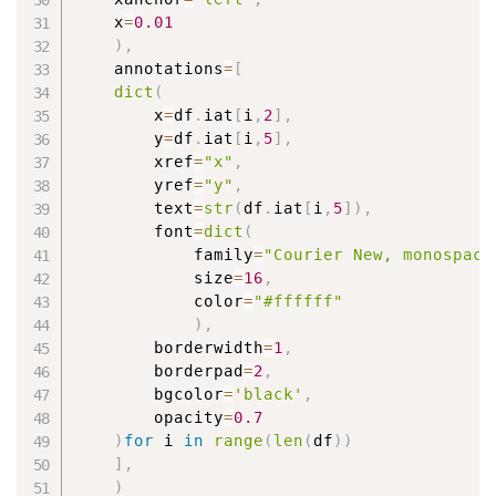
    x
=
0.01
)
,
    annotations
=
[
dict
(
        x
=
df
.
iat
[
i
,
2
]
,
        y
=
df
.
iat
[
i
,
5
]
,
        xref
=
"x"
,
        yref
=
"y"
,
        text
=
str
(
df
.
iat
[
i
,
5
]
)
,
        font
=
dict
(
            family
=
"Courier New, monospace
            size
=
16
,
            color
=
"#ffffff"
)
,
        borderwidth
=
1
,
        borderpad
=
2
,
        bgcolor
=
'black'
,
        opacity
=
0.7
)
for
 i 
in
range
(
len
(
df
)
)
]
,
)