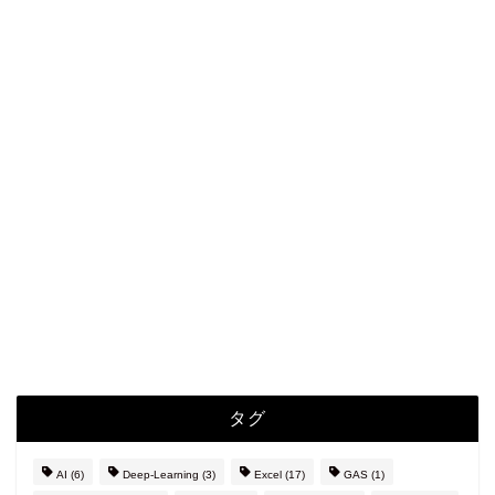
タグ
AI
(6)
Deep-Learning
(3)
Excel
(17)
GAS
(1)