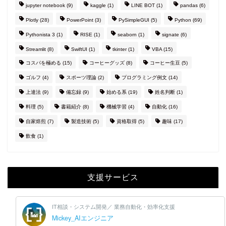
jupyter notebook
(9)
kaggle
(1)
LINE BOT
(1)
pandas
(6)
Plotly
(28)
PowerPoint
(3)
PySimpleGUI
(5)
Python
(69)
Pythonista 3
(1)
RISE
(1)
seaborn
(1)
signate
(6)
Streamlit
(8)
SwiftUI
(1)
tkinter
(1)
VBA
(15)
コスパを極める
(15)
コーヒーグッズ
(8)
コーヒー生豆
(5)
ゴルフ
(4)
スポーツ理論
(2)
プログラミング例文
(14)
上達法
(9)
備忘録
(9)
始める系
(19)
姓名判断
(1)
料理
(5)
書籍紹介
(8)
機械学習
(4)
自動化
(16)
自家焙煎
(7)
製造技術
(5)
資格取得
(5)
趣味
(17)
飲食
(1)
支援サービス