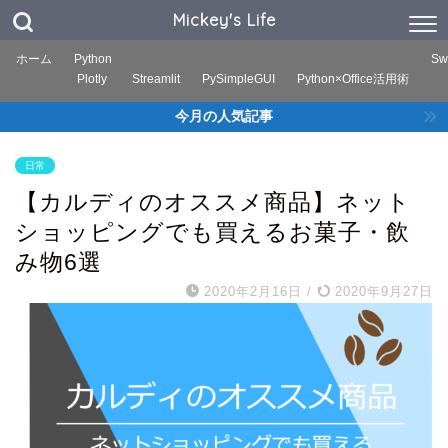
Mickey's Life
ホーム
Python
Swi
Plotly
Streamlit
PySimpleGUI
Python×Office活用術
今月の人気記事
日常
【カルディのオススメ商品】ネット
ショッピングでも買えるお菓子・飲
み物6選
2020年2月16日
/
2020年9月27日