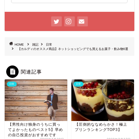
HOME
雑記
日常
【カルディのオススメ商品】ネットショッピングでも買えるお菓子・飲み物6選
関連記事
日常
日常
【男性向け独身のうちに買っ
【圧倒的ななめらかさ！極上
てよかったものベスト5】早め
プリンランキングTOP3】
の自己投資がおすすめです