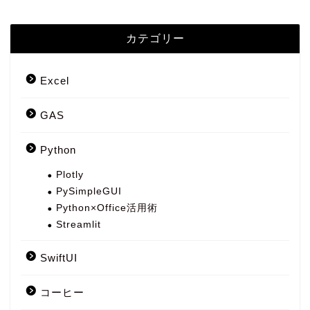
カテゴリー
Excel
GAS
Python
Plotly
PySimpleGUI
Python×Office活用術
Streamlit
SwiftUI
コーヒー