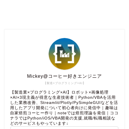
Mickey@コーヒー好きエンジニア
【製造×プログラミング×AI】
【製造業×プログラミング×AI】ロボット×画像処理
×AI×3現主義が得意な生産技術者｜Python/VBAを活用
した業務改善、Streamlit/Plotly/PySimpleGUIなどを活
用したアプリ開発について初心者向けに発信中｜趣味は
自家焙煎コーヒー作り｜noteでは焙煎理論を発信｜ココ
ナラではPython/iOS/VBA開発の支援,就職/転職相談な
どのサービスもやっています↓