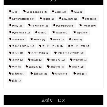
AI
(6)
Deep-Learning
(3)
Excel
(17)
GAS
(1)
jupyter notebook
(9)
kaggle
(1)
LINE BOT
(1)
pandas
(6)
Plotly
(28)
PowerPoint
(3)
PySimpleGUI
(5)
Python
(69)
Pythonista 3
(1)
RISE
(1)
seaborn
(1)
signate
(6)
Streamlit
(8)
SwiftUI
(1)
tkinter
(1)
VBA
(15)
コスパを極める
(15)
コーヒーグッズ
(8)
コーヒー生豆
(5)
ゴルフ
(4)
スポーツ理論
(2)
プログラミング例文
(14)
上達法
(9)
備忘録
(9)
始める系
(19)
姓名判断
(1)
料理
(5)
書籍紹介
(8)
機械学習
(4)
自動化
(16)
自家焙煎
(7)
製造技術
(5)
資格取得
(5)
趣味
(17)
飲食
(1)
支援サービス