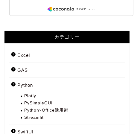
カテゴリー
Excel
GAS
Python
Plotly
PySimpleGUI
Python×Office活用術
Streamlit
SwiftUI