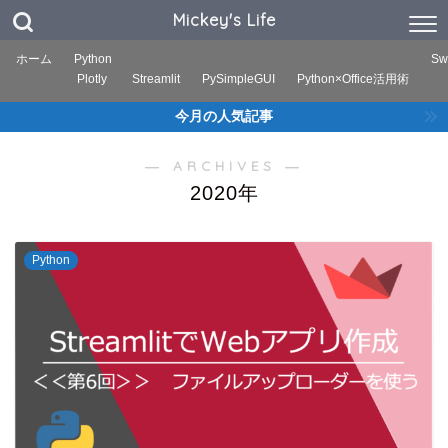
Mickey's Life
ホーム
Python
Swi
Plotly
Streamlit
PySimpleGUI
Python×Office活用術
今月の人気記事
― ARCHIVES ―
2020年
Python